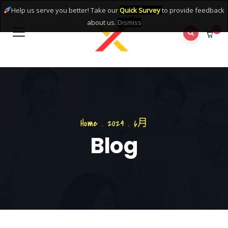
Help us serve you better! Take our
Quick Survey
to provide feedback
about us.
Dismiss
0
Home
.
2024
.
6月
Blog